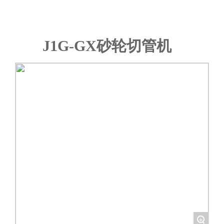
J1G-GX砂轮切管机
+